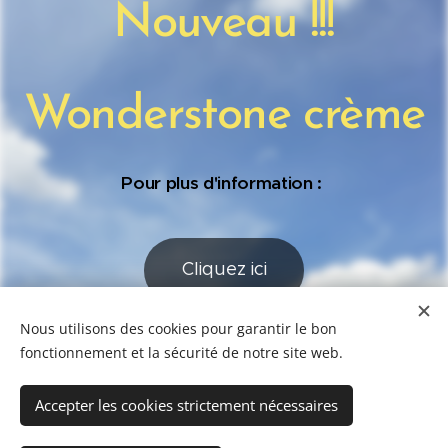
Nouveau !!!
Wonderstone crème
Pour plus d'information :
Cliquez ici
Nous utilisons des cookies pour garantir le bon
fonctionnement et la sécurité de notre site web.
© 1996 copyright 2010001 J&R. Tous droits réservés.
Accepter les cookies strictement nécessaires
Inform
légales
Cookies
ations