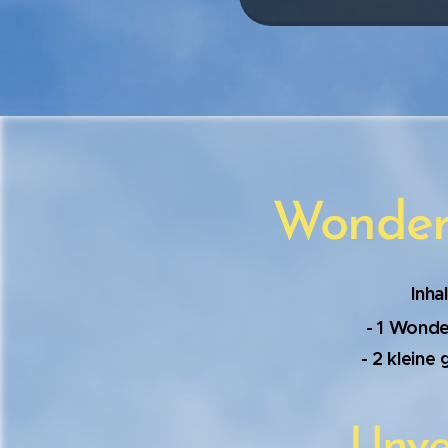
Wonder
Inha
- 1 Wond
- 2 klein