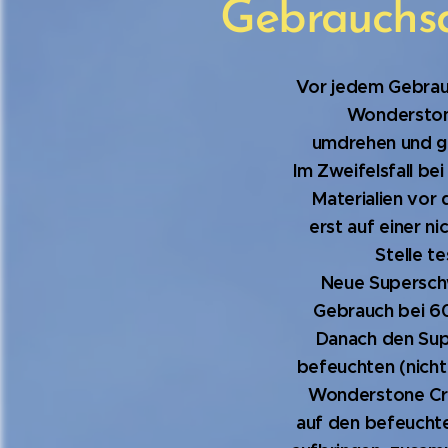
Gebrauchs
Vor jedem Gebrauc
Wondersto
umdrehen und gu
Im Zweifelsfall be
Materialien vor 
erst auf einer ni
Stelle te
Neue Supersc
Gebrauch bei 6
Danach den S
befeuchten (nicht
Wonderstone C
auf den befeuch