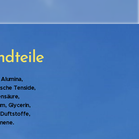
ndteile
 Alumina,
ische Tenside,
ensäure,
m, Glycerin,
 Duftstoffe,
nene.