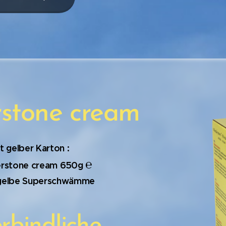
stone cream
lt gelber Karton :
℮
erstone cream 650g
e gelbe Superschwämme