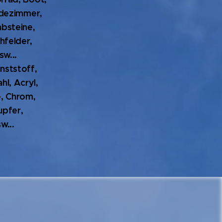
adezimmer,
bsteine,
hfelder,
sw...
nststoff,
hl, Acryl,
e, Chrom,
upfer,
w...