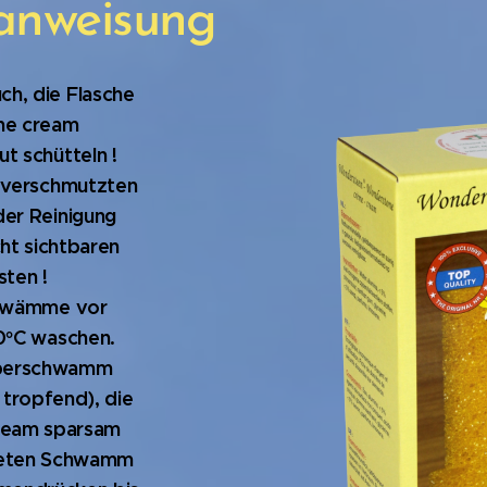
anweisung
h, die Flasche
ne cream
t schütteln !
i verschmutzten
der Reinigung
cht sichtbaren
sten !
hwämme vor
0°C waschen.
uperschwamm
 tropfend), die
ream sparsam
teten Schwamm