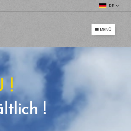
DE
MENÜ
 !
ltlich !