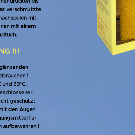
mendrücken bis
as verschmutzte
 nachspülen mit
nen mit einem
dtuch.
G !!!
hglänzenden
ebrauchen !
 und 33°C,
geschlossener
icht geschützt
 mit den Augen
gungsmittel für
h aufbewahren !