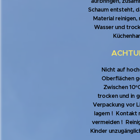
aufbringen, zusam
Schaum entsteht, d
Material reinigen,
Wasser und trock
Küchenhan
ACHTUN
Nicht auf hoc
Oberflächen g
Zwischen 10°C
trocken und in 
Verpackung vor L
lagern ! Kontakt
vermeiden ! Reini
Kinder unzugänglic