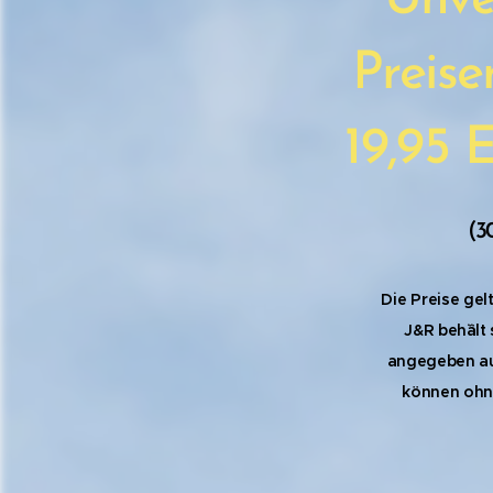
Unve
Preise
19,95 
(3
Die Preise gel
J&R beh¨ält 
angegeben au
können ohn