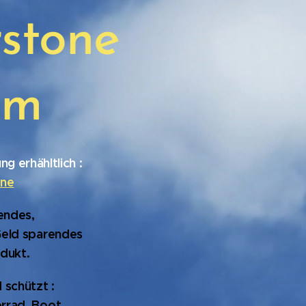
stone
am
g erhähltlich :
ne
gendes,
Geld sparendes
dukt.
d schützt :
rrad, Boot,