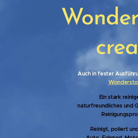
Wonder
cre
Auch in fester Ausführun
Wondersto
Ein stark reini
naturfreundliches und 
Reinigungspro
Reinigt, poliert un
Auto, Fahrrad, Moto