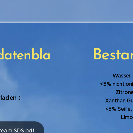
Besta
sdatenbla
Wasser,
<5% nichtion
Zitron
:
rladen
Xanthan Gu
<5% Seife,
Limo
ream SDS.pdf